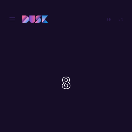
FR
EN
Login
Register
Username or Email Address
Press Enter / Return to begin your search or hit ESC
to close.
Password
8
SIGN IN
Remember Me